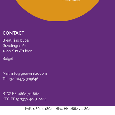
CONTACT
BreatHing bvba
Guvelingen 61
3800 Sint-Truiden
België
Mail: info@geurwinkel.com
Tel +32 (0)475 309646
BTW BE 0862 711 862
KBC BE29 7330 4085 0164
KvK: 0862711862 - Btw: BE 0862.711.862