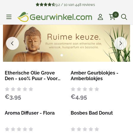
Cookievoorkeuren zijn beschikbaar. Kies instellingen of sta all
9.2 / 10
van
448
reviews
0
Etherische Olie Grove
Amber Geurblokjes -
Den - 100% Puur - Voor
Amberblokjes
een Vrije Ademhaling
Prijs: 3,95
Prijs: 4,95
€3,95
€4,95
Aroma Diffuser - Flora
Bosbes Bad Donut