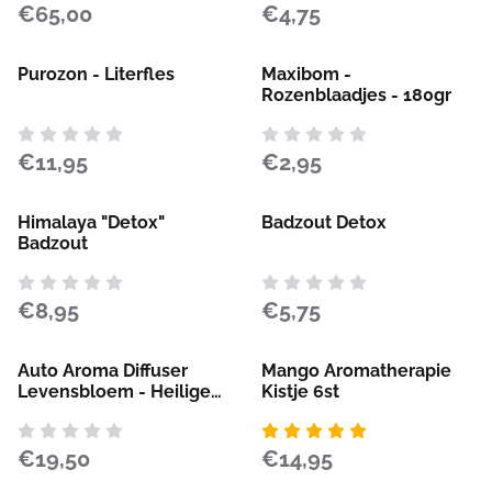
Prijs: 65,00
Prijs: 4,75
€65,00
€4,75
Purozon - Literfles
Maxibom -
Rozenblaadjes - 180gr
Prijs: 11,95
Prijs: 2,95
€11,95
€2,95
Himalaya "Detox"
Badzout Detox
Badzout
Prijs: 8,95
Prijs: 5,75
€8,95
€5,75
Auto Aroma Diffuser
Mango Aromatherapie
Levensbloem - Heilige
Kistje 6st
Geometrie Ventilatieclip
| Geurwinkel
Prijs: 19,50
Prijs: 14,95
€19,50
€14,95