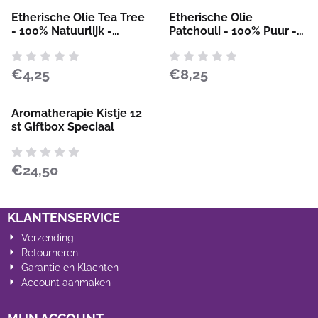
Etherische Olie Tea Tree
Etherische Olie
- 100% Natuurlijk -
Patchouli - 100% Puur -
Krachtig Zuiverend
Mystiek, Aards &
Karaktervol
Prijs: 4,25
Prijs: 8,25
€4,25
€8,25
Aromatherapie Kistje 12
st Giftbox Speciaal
Prijs: 24,50
€24,50
KLANTENSERVICE
Verzending
Retourneren
Garantie en Klachten
Account aanmaken