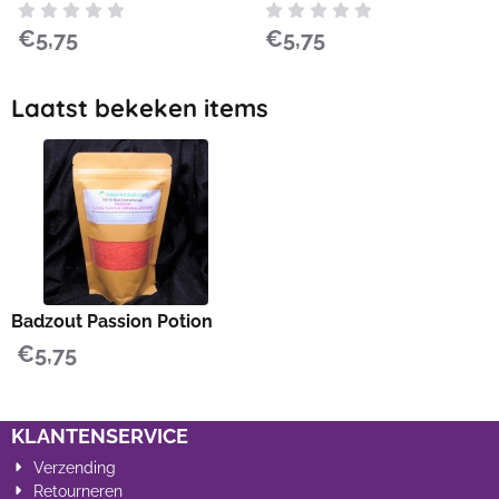
Prijs: 5,75
Prijs: 5,75
€5,75
€5,75
Laatst bekeken items
Badzout Passion Potion
€
5,75
KLANTENSERVICE
Verzending
Retourneren