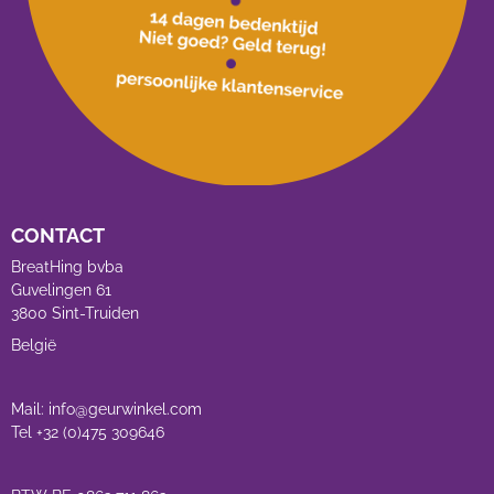
CONTACT
BreatHing bvba
Guvelingen 61
3800 Sint-Truiden
België
Mail: info@geurwinkel.com
Tel +32 (0)475 309646