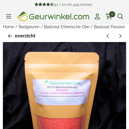
Cookievoorkeuren zijn beschikbaar. Kies instellingen of sta all
9.2 / 10
van
449
reviews
0
Home
/
Badgeuren
/
Badzout Etherische Olie
/
Badzout Passion P
overzicht