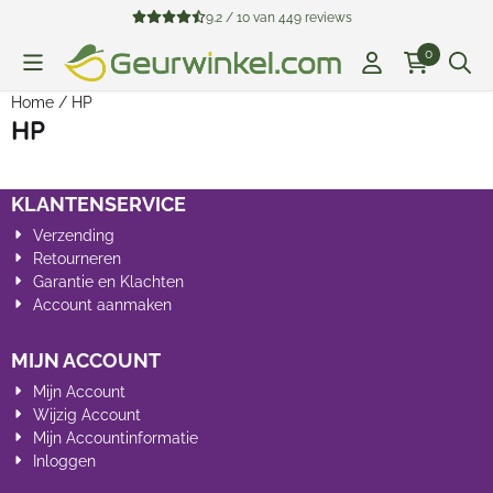
Cookievoorkeuren zijn beschikbaar. Kies instellingen of sta all
9.2 / 10
van
449
reviews
0
Home
/
HP
HP
KLANTENSERVICE
Verzending
Retourneren
Garantie en Klachten
Account aanmaken
MIJN ACCOUNT
Mijn Account
Wijzig Account
Mijn Accountinformatie
Inloggen