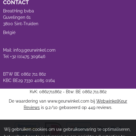
CONTACT
BreatHing bvba
Guvelingen 61
3800 Sint-Truiden
België
Mail: info@geurwinkel.com
Tel +32 (0)475 309646
BTW BE 0862 711 862
KBC BE29 7330 4085 0164
KvK: 0862711862 - Btw: BE 0862.711.862
De waardering van www.geurwinkel.com bij
WebwinkelKeur
Reviews
is 9.2/10 gebaseerd op 449 reviews.
Wij gebruiken cookies om uw gebruikservaring te optimaliseren,