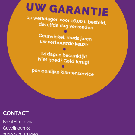
CONTACT
BreatHing bvba
Guvelingen 61
3800 Sint-Truiden