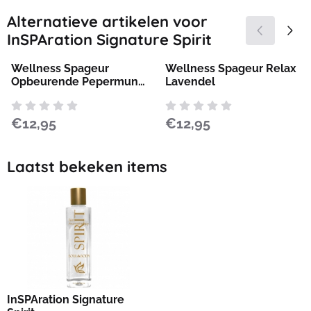
Alternatieve artikelen voor
InSPAration Signature Spirit
Wellness Spageur
Wellness Spageur Relax
Opbeurende Pepermunt
Lavendel
Eucaluptus
Prijs: 12,95
Prijs: 12,95
€12,95
€12,95
Laatst bekeken items
InSPAration Signature