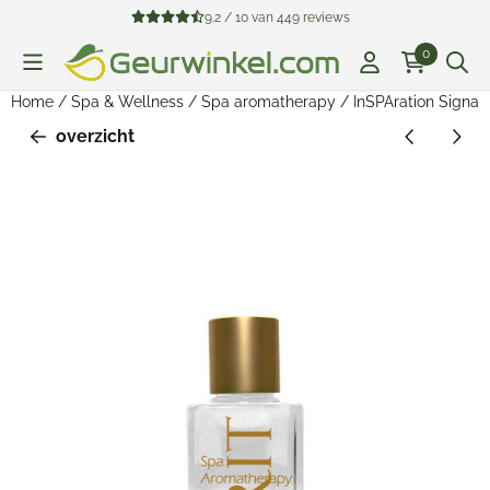
Cookievoorkeuren zijn beschikbaar. Kies instellingen of sta all
9.2 / 10
van
449
reviews
0
Home
/
Spa & Wellness
/
Spa aromatherapy
/
InSPAration Signatu
overzicht