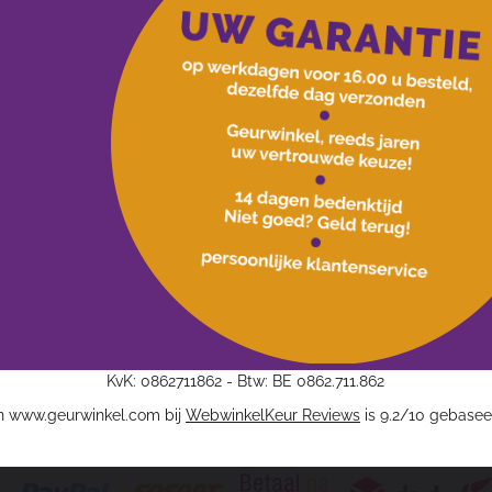
KvK: 0862711862 - Btw: BE 0862.711.862
n www.geurwinkel.com bij
WebwinkelKeur Reviews
is 9.2/10 gebasee