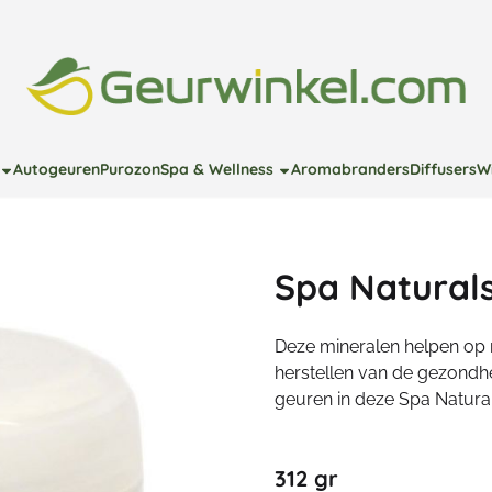
e cookies toe.
Autogeuren
Purozon
Spa & Wellness
Aromabranders
Diffusers
W
Spa Natural
Deze mineralen helpen op na
herstellen van de gezondh
geuren in deze Spa Natural
312 gr