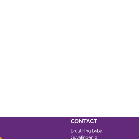
CONTACT
BreatHing bvba
Guvelingen 61