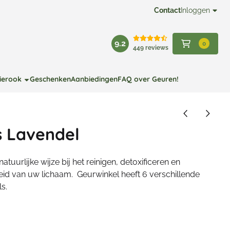
Contact
Inloggen
9.2
0
449 reviews
ierook
Geschenken
Aanbiedingen
FAQ over Geuren!
s Lavendel
tuurlijke wijze bij het reinigen, detoxificeren en
eid van uw lichaam. Geurwinkel heeft 6 verschillende
s.