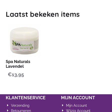
Laatst bekeken items
Spa Naturals
Lavendel
€
13,95
KLANTENSERVICE
MIJN ACCOUNT
Verzending
Mijn Account
Retourneren
Wijzig Account