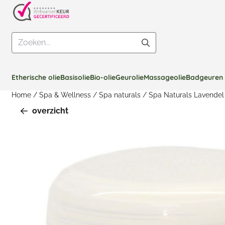
Cookievoorkeuren zijn beschikbaar. Kies instellingen of sta all
Zoeken
Etherische olie
Basisolie
Bio-olie
Geurolie
Massageolie
Badgeuren
Home
/
Spa & Wellness
/
Spa naturals
/
Spa Naturals Lavendel
overzicht