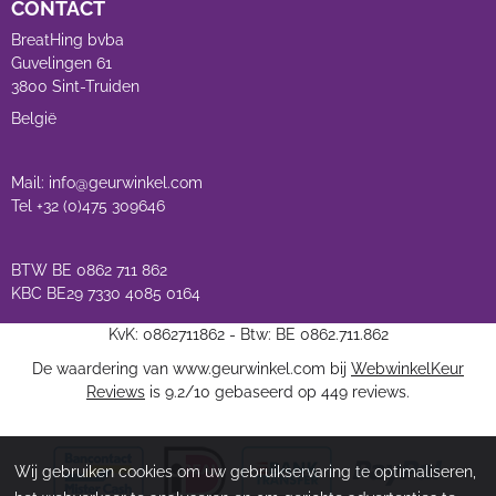
CONTACT
BreatHing bvba
Guvelingen 61
3800 Sint-Truiden
België
Mail: info@geurwinkel.com
Tel +32 (0)475 309646
BTW BE 0862 711 862
KBC BE29 7330 4085 0164
KvK: 0862711862 - Btw: BE 0862.711.862
De waardering van www.geurwinkel.com bij
WebwinkelKeur
Reviews
is 9.2/10 gebaseerd op 449 reviews.
Wij gebruiken cookies om uw gebruikservaring te optimaliseren,