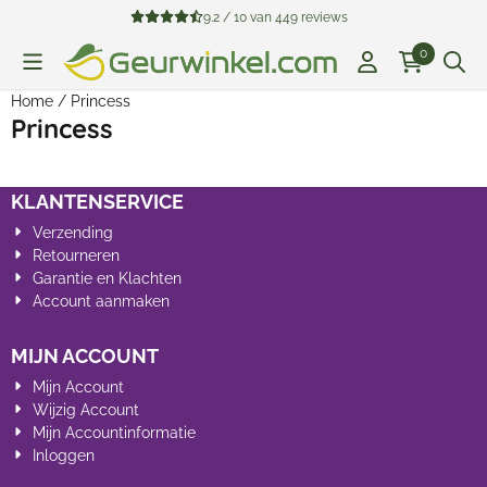
Cookievoorkeuren zijn beschikbaar. Kies instellingen of sta all
9.2 / 10
van
449
reviews
0
Home
/
Princess
Princess
KLANTENSERVICE
Verzending
Retourneren
Garantie en Klachten
Account aanmaken
MIJN ACCOUNT
Mijn Account
Wijzig Account
Mijn Accountinformatie
Inloggen